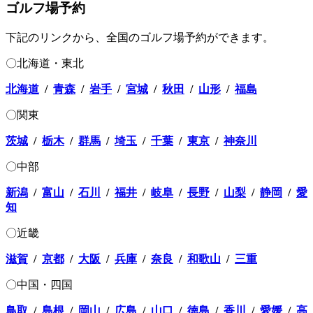
ゴルフ場予約
下記のリンクから、全国のゴルフ場予約ができます。
〇北海道・東北
北海道
/
青森
/
岩手
/
宮城
/
秋田
/
山形
/
福島
〇関東
茨城
/
栃木
/
群馬
/
埼玉
/
千葉
/
東京
/
神奈川
〇中部
新潟
/
富山
/
石川
/
福井
/
岐阜
/
長野
/
山梨
/
静岡
/
愛
知
〇近畿
滋賀
/
京都
/
大阪
/
兵庫
/
奈良
/
和歌山
/
三重
〇中国・四国
鳥取
/
島根
/
岡山
/
広島
/
山口
/
徳島
/
香川
/
愛媛
/
高