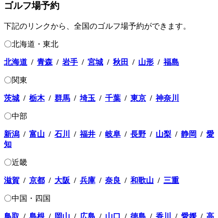
ゴルフ場予約
下記のリンクから、全国のゴルフ場予約ができます。
〇北海道・東北
北海道
/
青森
/
岩手
/
宮城
/
秋田
/
山形
/
福島
〇関東
茨城
/
栃木
/
群馬
/
埼玉
/
千葉
/
東京
/
神奈川
〇中部
新潟
/
富山
/
石川
/
福井
/
岐阜
/
長野
/
山梨
/
静岡
/
愛
知
〇近畿
滋賀
/
京都
/
大阪
/
兵庫
/
奈良
/
和歌山
/
三重
〇中国・四国
鳥取
/
島根
/
岡山
/
広島
/
山口
/
徳島
/
香川
/
愛媛
/
高